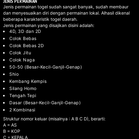
JENIS
PERMAINAN
Jenis permainan togel sudah sangat banyak, sudah membaur
dan menyesuaikan diri dengan permainan lokal. Alhasil dikenal
beberapa karakteristik togel daerah.
Jenis permainan yang disajikan disini adalah:
4D, 3D dan 2D
Colok Bebas
Colok Bebas 2D
Colok Jitu
Colok Naga
50-50 (Besar-Kecil-Ganjil-Genap)
Shio
Kembang Kempis
Silang Homo
Tengah Tepi
Dasar (Besar-Kecil-Ganjil-Genap)
2 Kombinasi
Struktur nomor keluar (misalnya : A B C D), berarti:
A = AS
B = KOP
C = KEPALA